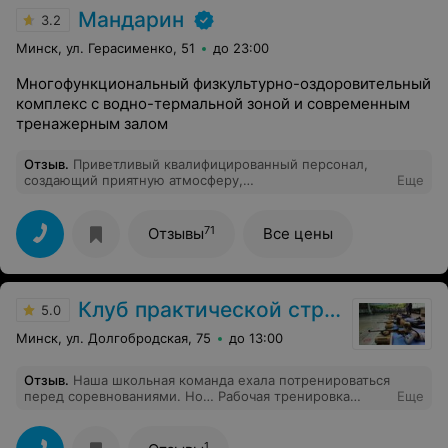
Мандарин
3.2
Минск, ул. Герасименко, 51
до 23:00
Многофункциональный физкультурно-оздоровительный
комплекс с водно-термальной зоной и современным
тренажерным залом
Отзыв
.
Приветливый квалифицированный персонал,
создающий приятную атмосферу,
Еще
многофункциональный чистый комплекс, современное
оборудование, время ожидания сведено до минимума,
большая удобная парковка, в уютном кафе можно
71
Отзывы
Все цены
вкусно перекусить.
Клуб практической стрельбы ДОСААФ
5.0
Минск, ул. Долгобродская, 75
до 13:00
Отзыв
.
Наша школьная команда ехала потренироваться
перед соревнованиями. Но… Рабочая тренировка
Еще
превратилась в настоящий спортивный праздник!
Прекрасные условия, тёплый приём, атмосфера
спортивного азарта и энергетика позитива! Дети
1