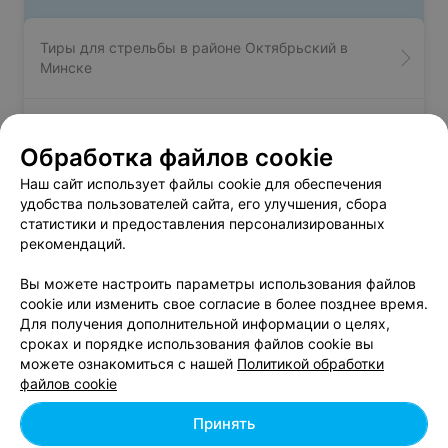
Тиры для стрельбы в районе Октябрьский в
Минске
Тиры для стрельбы в районе Партизанский в
Минске
Обработка файлов cookie
Наш сайт использует файлы cookie для обеспечения
удобства пользователей сайта, его улучшения, сбора
Тиры для стрельбы в районе Первомайский в
статистики и предоставления персонализированных
Минске
рекомендаций.
Вы можете настроить параметры использования файлов
cookie или изменить свое согласие в более позднее время.
Для получения дополнительной информации о целях,
сроках и порядке использования файлов cookie вы
Добавить компанию
можете ознакомиться с нашей
Политикой обработки
файлов cookie
Добавить специалиста
Принять