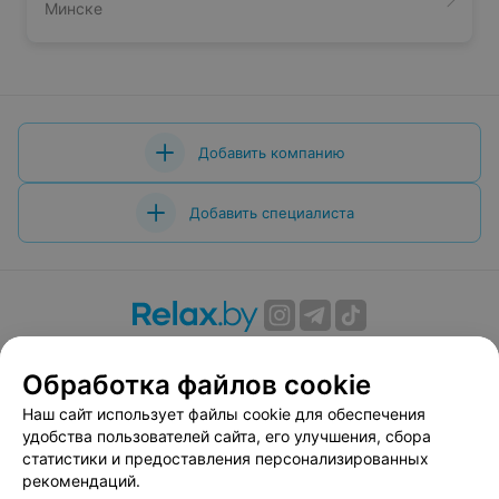
Минске
Добавить компанию
Добавить специалиста
О проекте
Новости проекта
Размещение рекламы
Обработка файлов cookie
Вакансии
Публичный договор
Способы оплаты
Публичный договор по использованию сервиса
Наш сайт использует файлы cookie для обеспечения
«Афиша»
удобства пользователей сайта, его улучшения, сбора
статистики и предоставления персонализированных
Пользовательское соглашение
рекомендаций.
Написать в поддержку