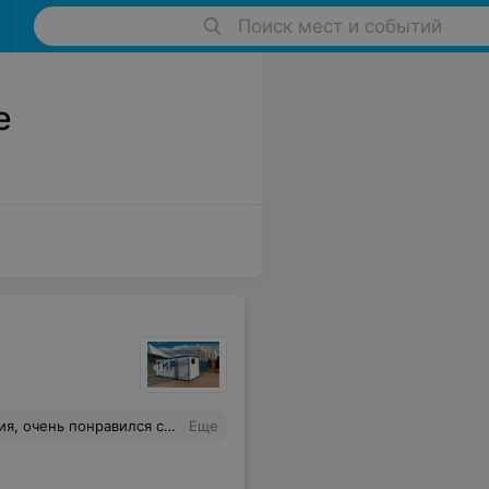
Поиск мест и событий
е
бы по экрану. А арболет вообще огонь)
Еще