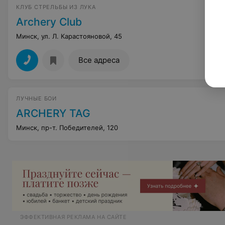
КЛУБ СТРЕЛЬБЫ ИЗ ЛУКА
Archery Club
Минск, ул. Л. Карастояновой, 45
Все адреса
ЛУЧНЫЕ БОИ
ARCHERY TAG
Минск, пр-т. Победителей, 120
ЭФФЕКТИВНАЯ РЕКЛАМА НА САЙТЕ