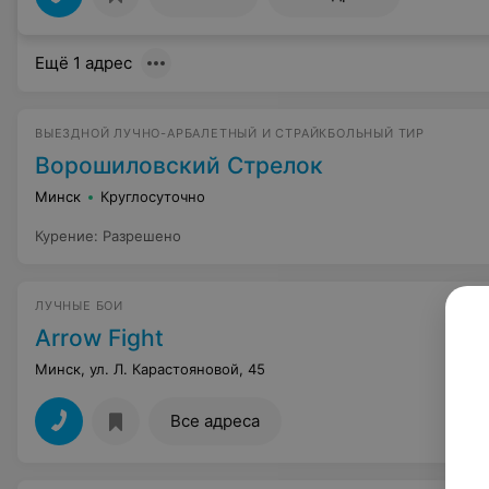
Ещё 1 адрес
ВЫЕЗДНОЙ ЛУЧНО-АРБАЛЕТНЫЙ И СТРАЙКБОЛЬНЫЙ ТИР
Ворошиловский Стрелок
Минск
Круглосуточно
Курение
:
Разрешено
ЛУЧНЫЕ БОИ
Arrow Fight
Минск, ул. Л. Карастояновой, 45
Все адреса