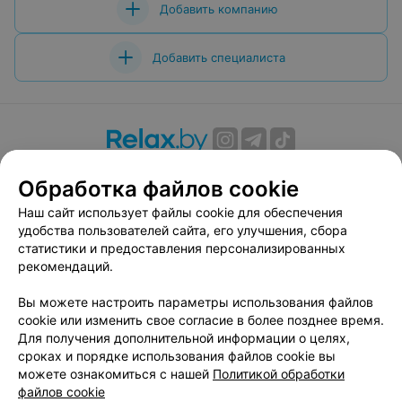
Добавить компанию
Добавить специалиста
О проекте
Новости проекта
Размещение рекламы
Обработка файлов cookie
Вакансии
Публичный договор
Способы оплаты
Наш сайт использует файлы cookie для обеспечения
Публичный договор по использованию сервиса
удобства пользователей сайта, его улучшения, сбора
«Афиша»
статистики и предоставления персонализированных
Пользовательское соглашение
рекомендаций.
Написать в поддержку
Вы можете настроить параметры использования файлов
Связаться по вопросам сотрудничества
cookie или изменить свое согласие в более позднее время.
Написать руководителю relax.by
Для получения дополнительной информации о целях,
сроках и порядке использования файлов cookie вы
Персональные настройки cookie
можете ознакомиться с нашей
Политикой обработки
Обработка персональных данных
файлов cookie