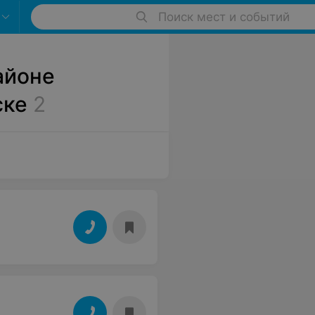
Поиск мест и событий
айоне
ске
2