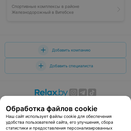
Спортивные комплексы в районе
Железнодорожный в Витебске
Добавить компанию
Добавить специалиста
О проекте
Новости проекта
Размещение рекламы
Обработка файлов cookie
Вакансии
Публичный договор
Способы оплаты
Наш сайт использует файлы cookie для обеспечения
Публичный договор по использованию сервиса
удобства пользователей сайта, его улучшения, сбора
«Афиша»
статистики и предоставления персонализированных