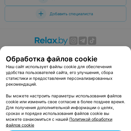
Добавить специалиста
О проекте
Новости проекта
Размещение рекламы
Обработка файлов cookie
Вакансии
Публичный договор
Способы оплаты
Публичный договор по использованию сервиса
Наш сайт использует файлы cookie для обеспечения
«Афиша»
удобства пользователей сайта, его улучшения, сбора
статистики и предоставления персонализированных
Пользовательское соглашение
рекомендаций.
Написать в поддержку
Вы можете настроить параметры использования файлов
Связаться по вопросам сотрудничества
cookie или изменить свое согласие в более позднее время.
Написать руководителю relax.by
Для получения дополнительной информации о целях,
Персональные настройки cookie
сроках и порядке использования файлов cookie вы
можете ознакомиться с нашей
Политикой обработки
Обработка персональных данных
файлов cookie