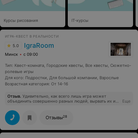
Курсы рисования
IT-курсы
ИГРА-КВЕСТ В РЕАЛЬНОСТИ
IgraRoom
5.0
Минск
с 09:00
Тип
:
Квест-комната
,
Городские квесты
,
Все квесты
,
Сюжетно-
ролевые игры
Для кого
:
Подростки
,
Для большой компании
,
Взрослые
Возрастная категория
:
От 14-16
Отзыв
.
Удивительно, как всего лишь игра может
объединить совершенно разных людей, вырвать их из
Еще
привычной размеренной жизни, заставить бегать по
улицам Минска и при этом еще и задыхаться от
восторга. Думаю, каждая из нас подпишется под
28
Отзывы
словами: "Это было колоссально захватывающе!