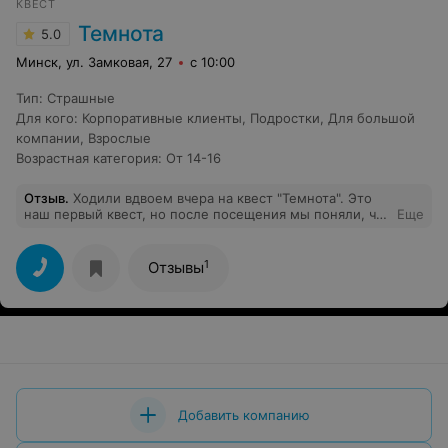
КВЕСТ
Темнота
5.0
Минск, ул. Замковая, 27
с 10:00
Тип
:
Страшные
Для кого
:
Корпоративные клиенты
,
Подростки
,
Для большой
компании
,
Взрослые
Возрастная категория
:
От 14-16
Отзыв
.
Ходили вдвоем вчера на квест "Темнота". Это
наш первый квест, но после посещения мы поняли, что
Еще
квестов будет еще очень много. Квест нереально
интересный и мы нашли выход, ура!!! На входе нас
встретил Петр, очень позитивный парень, с которым
1
Отзывы
очень приятно общаться! А помогала нам приятная и
веселая девушка Валерия. Команда действительно
очень хорошая и профессиональная! А еще у них
крутая бонусная программа. Ждите нас еще! Ребята,
всем советую квесты iLocked и "Темноту" в частности.
Добавить компанию