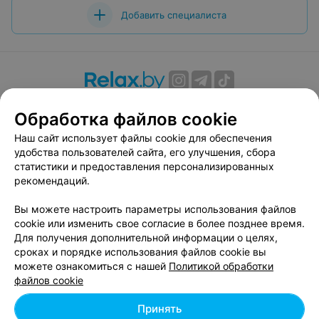
Добавить специалиста
О проекте
Новости проекта
Размещение рекламы
Обработка файлов cookie
Вакансии
Публичный договор
Способы оплаты
Наш сайт использует файлы cookie для обеспечения
Публичный договор по использованию сервиса
удобства пользователей сайта, его улучшения, сбора
«Афиша»
статистики и предоставления персонализированных
Пользовательское соглашение
рекомендаций.
Написать в поддержку
Вы можете настроить параметры использования файлов
Связаться по вопросам сотрудничества
cookie или изменить свое согласие в более позднее время.
Написать руководителю relax.by
Для получения дополнительной информации о целях,
сроках и порядке использования файлов cookie вы
Персональные настройки cookie
можете ознакомиться с нашей
Политикой обработки
Обработка персональных данных
файлов cookie
Принять