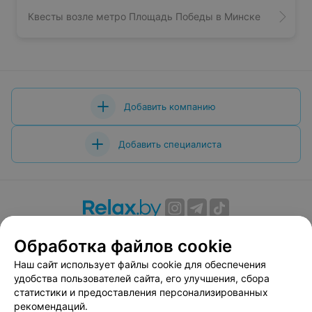
Квесты возле метро Площадь Победы в Минске
Добавить компанию
Добавить специалиста
О проекте
Новости проекта
Размещение рекламы
Обработка файлов cookie
Вакансии
Публичный договор
Способы оплаты
Наш сайт использует файлы cookie для обеспечения
Публичный договор по использованию сервиса
удобства пользователей сайта, его улучшения, сбора
«Афиша»
статистики и предоставления персонализированных
Пользовательское соглашение
рекомендаций.