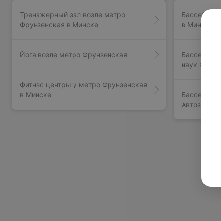
Тренажерный зал возле метро
Бассейны в
Фрунзенская в Минске
в Минске
Йога возле метро Фрунзенская
Бассейны в
наук в Мин
Фитнес центры у метро Фрунзенская
в Минске
Бассейны в
Автозаводс