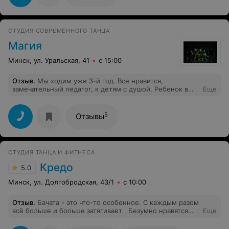
течение всего тренировочного дня. Очень крутой
опыт, внимательный тренер и позитивное сообщество.
Если любишь брейк, то тренируйся усердно, ведь пока
ты отдыхаешь, тренируется тот, кто потом тебя
СТУДИЯ СОВРЕМЕННОГО ТАНЦА
сделает. Мир!
Магия
Минск, ул. Уральская, 41
с 15:00
Отзыв
.
Мы ходим уже 3-й год. Все нравится,
замечательный педагог, к детям с душой. Ребенок в
Еще
восторге.
5
Отзывы
СТУДИЯ ТАНЦА И ФИТНЕСА
Кредо
5.0
Минск, ул. Долгобродская, 43/1
с 10:00
Отзыв
.
Бачата - это что-то особенное. С каждым разом
всё больше и больше затягивает . Безумно нравятся
Еще
преподаватели( Дарья и Олег) . Спасибо большое
школе танцев Кредо, за такую возможность )