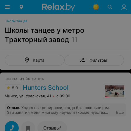
Школы танцев
Школы танцев у метро
Тракторный завод
11
Фильтры
Карта
​ШКОЛА БРЕЙК-ДАНСА
Hunters School
5.0
Минск, ул. Уральская, 41
с 09:00
Отзыв
.
Ходил на тренировки, когда был школьником.
Эти занятия меня многому научили (кроме чувства
Еще
музыки и пластики). Иногда было жестко, больно -
многие элементы я, когда сейчас пытаюсь повторить,
то искренне не понимаю, как мог их тогда делать в
1
Отзывы