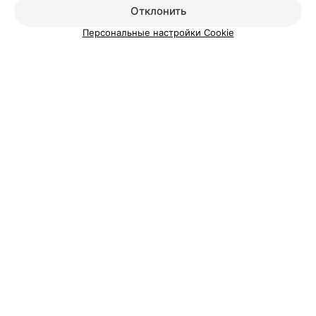
Отклонить
Персональные настройки Cookie
ЭФФЕКТИВНАЯ РЕКЛАМА НА САЙТЕ
Вам будет интересно
Школы танцев в Уручье
Школы танцев у метро Фрунзенская
Школы танцев у метро Автозаводская