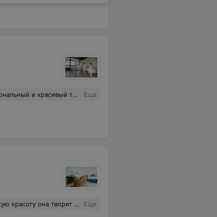
были в шоке. Теперь я задумалась на счет посещения боди балета у этого же педагога.
Еще
й одно удовольствие. Очень рекомендую
Еще