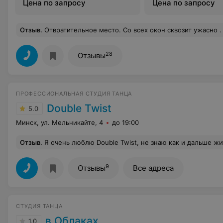
Цена по запросу
Цена по запросу
Отзыв
.
Отвратительное место. Со всех окон сквозит ужасно . На стенах и потолке толстый слой пыли , который с самого открытия никто не убирал. В группы д
28
Отзывы
ПРОФЕССИОНАЛЬНАЯ СТУДИЯ ТАНЦА
Double Twist
5.0
Минск, ул. Мельникайте, 4
до 19:00
Отзыв
.
Я очень люблю Double Twist, не знаю как и дальше жить без него! Я очень полюбила Никиту Сергеевича и Веронику Николаевну, а еще эта студия перевернула мою жизнь и теперь я живу танцами! Сп
9
Отзывы
Все адреса
СТУДИЯ ТАНЦА
в Облаках
1.0