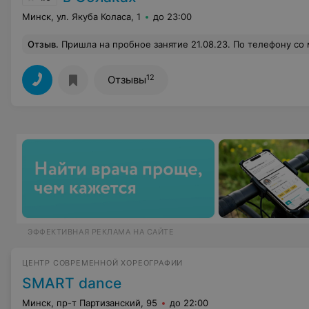
Минск, ул. Якуба Коласа, 1
до 23:00
Отзыв
.
Пришла на пробное занятие 21.08.23. По телефону со мной очень мило побеседовали и сказали, что места есть, приходите попробовать. При этом не предупредили, что картой рассчитаться у них нельзя, только переводом с карты на карту или наличкой, но оказалось, что в итоге мне даже повезло, что я не оплатила вначале. Да, ремонт у них сделан мега крутой, но как можно при этом делать раздевалку размером 1,5*2 м и набивать туда по 10-15 человек, чтобы они при этом умудрялись переодеться? В зал я вошла последняя и просто обомлела от того, что весь пол был устлан ковриками с промежутками в пару см, мне даже показалось, что там нет места для инструктора, которая еще даже не пыталась где-то пристроит
12
Отзывы
ЭФФЕКТИВНАЯ РЕКЛАМА НА САЙТЕ
ЦЕНТР СОВРЕМЕННОЙ ХОРЕОГРАФИИ
SMART dance
Минск, пр-т Партизанский, 95
до 22:00