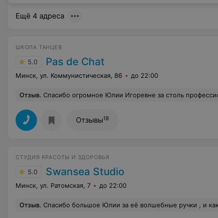
Ещё 4 адреса
ШКОЛА ТАНЦЕВ
Pas de Chat
5.0
Минск, ул. Коммунистическая, 86
до 22:00
Отзыв
.
Спасибо огромное Юлии Игоревне за столь профессиональный и красивый танец. Обратились по рекомендации наших друзей и ни разу не пожалели. На свадьба все были в шоке, что мы так умеем)да мы и сами 
18
Отзывы
СТУДИЯ КРАСОТЫ И ЗДОРОВЬЯ
Swansea Studio
5.0
Минск, ул. Ратомская, 7
до 22:00
Отзыв
.
Спасибо большое Юлии за её волшебные ручки , и какую красоту она творит . Ходить к не