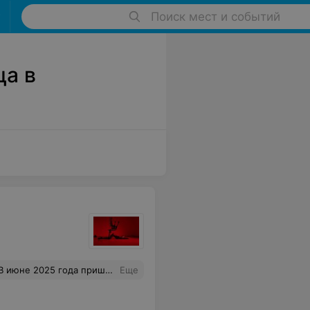
Поиск мест и событий
ца в
не повышает голос, с уважением и симпатией относится ко всем. Всегда с нетерпением жду следующего занятия. Из 5 звез ставлю 10! Рекомендую как для начинающих, так и опытных учениц.
Еще