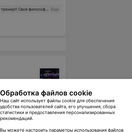
делала перерыв в занятиях по уважительной причине)))) Но после родов обязательно к вам вернусь))))
Еще
аться, результаты отличные, есть с чем сравнивать.
Обработка файлов cookie
Еще
Наш сайт использует файлы cookie для обеспечения
удобства пользователей сайта, его улучшения, сбора
статистики и предоставления персонализированных
рекомендаций.
Вы можете настроить параметры использования файлов