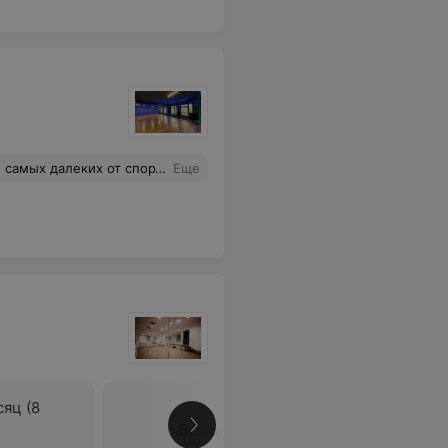
ется, мотивируют и не дают опускать руки. В Roxy dance всегда хорошая атмосфера, дружные и веселые группы и хорошее чувство юмора у тренеров, поэтому занятия улучшают не только физическую форму, но и настроение.
Еще
сяц (8
Все цены