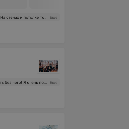
обавляют людей больше чес может вместить зал, развернутся негде
Еще
асибо большое вам за ваш труд и внимание, заботу и воспитание, я вас очень люблю!
Еще