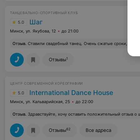
ТАНЦЕВАЛЬНО-СПОРТИВНЫЙ КЛУБ
Шаг
5.0
Минск, ул. Якубова, 12
до 21:00
Отзыв
.
Ставили свадебный танец. Очень сжатые сроки, обратились за 2 недели до свадьбы. Огромное спасибо Роману, поставил крутой танец попури, учитывая, что невеста никогда хореографией не занималась. Оттанцевал
1
Отзывы
ЦЕНТР СОВРЕМЕННОЙ ХОРЕОГРАФИИ
International Dance House
5.0
Минск, ул. Кальварийская, 25
до 22:00
Отзыв
.
Здравствуйте, хочу оставить положительный отзыв о школе IDH. Я очень рада что мой ребенок занимается у Вас. Мы прошли отбор и попали в концертный состав к Мохнач Диане Викторовне! Очень ей благодарна что она нашла подход к моей дочери, т.к. у нас была огромная проблема адаптации, но теперь это все позади. Очень много всяких мероприятий , конкурсы ... концерты. В самой школе директор Лесов Е
62
Отзывы
Все адреса