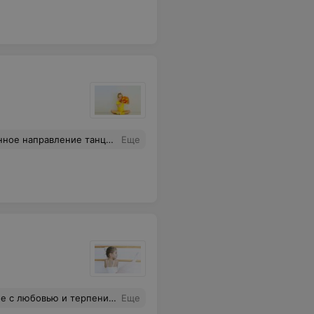
ми, переживала и плакала, а преподавателя это не особо интересовало. У Вас в студии все иначе, много внимания детям в группе) Благодарю Вас за добросовестный труд.
Еще
нной ситуации!:) Всем рекомендую для посещения, а школе желаю дальнейшего процветания и новых побед:D
Еще