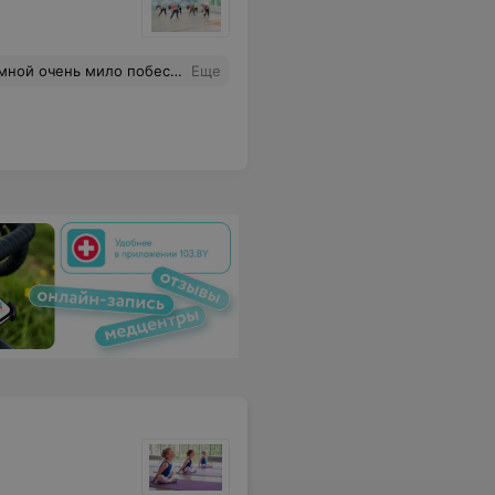
ь свой коврик. Я просто развернулась и ушла, потому что не вижу смысла платить за такое издевательство. У них максимум зал для пол дэнса рассчитан на 6-7 чел для комфортного занятия, они же напихали почти в 2 раза больше. Я понимаю, что очень хочется заработать, но так относиться к клиентам нельзя!
Еще