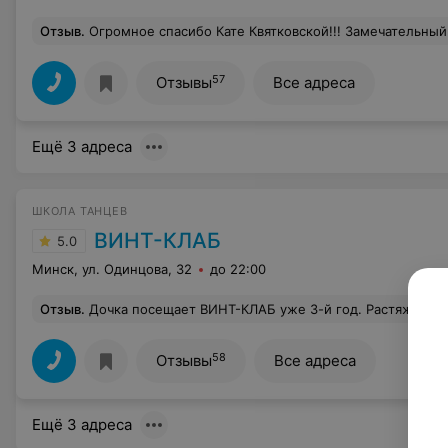
Отзыв
.
Огромное спасибо Кате Квятковской!!! Замечательный тренер!! Своя философия танца, свое видение. Пахота нереальная, но при этом совсем не болит спина. Первый раз за много лет увлечения совершенно разными направлениями. Сейчас с
57
Отзывы
Все адреса
Ещё 3 адреса
ШКОЛА ТАНЦЕВ
ВИНТ-КЛАБ
5.0
Минск, ул. Одинцова, 32
до 22:00
Отзыв
.
Дочка посещает ВИНТ-КЛАБ уже 3-й год. Растяжка, осанка все как надо. К детям отличный подход, им очень нравится заним
58
Отзывы
Все адреса
Ещё 3 адреса