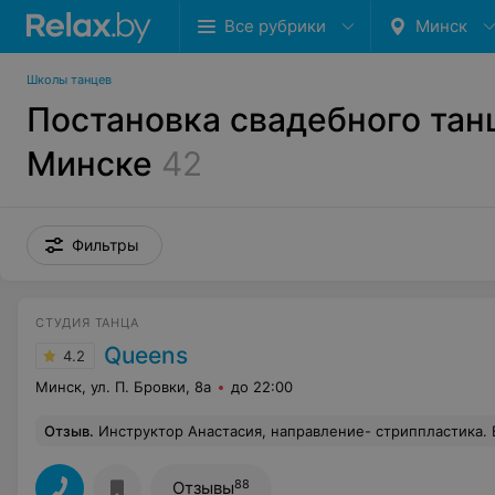
Все рубрики
Минск
Школы танцев
Постановка свадебного тан
Минске
42
Фильтры
СТУДИЯ ТАНЦА
Queens
4.2
Минск, ул. П. Бровки, 8а
до 22:00
Отзыв
.
Инструктор Анастасия, направление- стриппластика. В июне 2025 года пришла на пробное занятие и сразу поняла, что это мой тренер, у которого я хочу учиться танцевать. Каждая хореография и музыка прям затягивает- с занятий идешь домой в приподнятом настроении и довольный результатом. Анастасия предельно внимательна ко всем своим ученицам, четко и грамотно разбирает каждую связку в танце, распределяя ее под счет. Никогда 
88
Отзывы