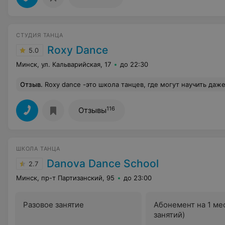
СТУДИЯ ТАНЦА
Roxy Dance
5.0
Минск, ул. Кальварийская, 17
до 22:30
Отзыв
.
Roxy dance -это школа танцев, где могут научить даже самых далеких от спорта людей. Здесь помогают поверить в себя, поднять самооценку и улучшить фигуру, уже через пару месяцев занятий результата не избежать, каким бы нереальным он раньше не казался. В студии танца работают профессионалы своего дела, поэтому на каждом занятии дается нагрузка на разные группы мышц, преподаватели следят за правильным выполнением всех упражнений, помогают разобраться с тем, что непонятно или не получа
116
Отзывы
ШКОЛА ТАНЦА
Danova Dance School
2.7
Минск, пр-т Партизанский, 95
до 23:00
Разовое занятие
Абонемент на 1 ме
занятий)