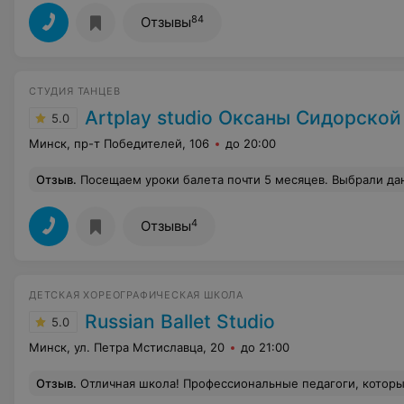
84
Отзывы
СТУДИЯ ТАНЦЕВ
Artplay studio Оксаны Сидорской
5.0
Минск, пр-т Победителей, 106
до 20:00
Отзыв
.
Посещаем уроки балета почти 5 месяцев. Выбрали данное направление танца с целью скорректировать ребенку осанку и укрепить здоровье. Ребенку очень нравится сюда ходить и нравится преподаватель Ольга. Спасибо за ваше отношение к деткам. До этого мы ходили на танцы в нашей школе, направление было современные танцы, но там не понравился метод преподавани и ребенок не успевал за движения
4
Отзывы
ДЕТСКАЯ ХОРЕОГРАФИЧЕСКАЯ ШКОЛА
Russian Ballet Studio
5.0
Минск, ул. Петра Мстиславца, 20
до 21:00
Отзыв
.
Отличная школа! Профессиональные педагоги, которые с любовью и терпением находят подход к каждому ребенку, очень уютные залы и дружелюбная атмосфера. Отдельное огромное спасибо чудесному администратору, которая поможет в любой жизне