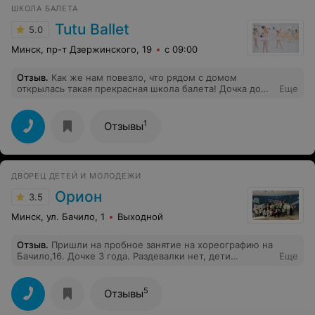
желания ребёнка и Вашего отношения (родителей) к
ШКОЛА БАЛЕТА
Профессиональному спорту как неотъемлемой части
Вашей жизни!)
Tutu Ballet
5.0
Минск, пр-т Дзержинского, 19
с 09:00
Отзыв
.
Как же нам повезло, что рядом с домом
открылась такая прекрасная школа балета! Дочка до
Еще
балета занималась один год танцами и один год
гимнастикой, и только здесь я увидела результат,
растяжка, улучшилась осанка. Также я уверена, что
1
Отзывы
моему ребенку школа помогает развивать
эстетический вкус, прививает любовь к классической
музыке и в целом к прекрасному. Наша прекрасная
балерина Анастасия, умница, у нее очень правильный
ДВОРЕЦ ДЕТЕЙ И МОЛОДЕЖИ
подход, дети ее любят и слушаются. Все время
пытаются задарить её своими рисунками :) Алина
Орион
3.5
Анатольевна, руководитель с прекрасным вкусом, это
прослеживается во всем, даже в мелочах! Как ей
Минск, ул. Бачило, 1
Выходной
удалось собрать такую команду педагогов и
администраторов?) Мне кажется, что первым
Отзыв
.
Пришли на пробное занятие на хореографию на
требованием у нее было доброта и внимательность!
Бачило,16. Дочке 3 года. Раздевалки нет, дети
Еще
Отдельное спасибо за вкусный кофе! Искренне, это
переодеваются в фойе, прямо при входе с улицы.
большая радость, что моя дочь может посещать такую
Ребенок пришел первый раз, тренер сидела играла в
прекрасную школу! Спасибо! Мы вас любим!)
телефон. Даже не спросила как зовут. Через 20 минут
5
Отзывы
занятий открыла дверь и сказала, что дальше у них
начинаются танцы, которые надо знать и вообще