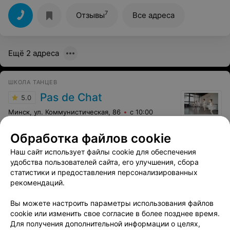
7
Отзывы
Все адреса
Ещё 2 адреса
ШКОЛА ТАНЦЕВ
Pas de Chat
5.0
Минск, ул. Коммунистическая, 86
с 10:00
Отзыв
.
Спасибо огромное Юлии Игоревне за столь
Обработка файлов cookie
профессиональный и красивый танец. Обратились по
Еще
рекомендации наших друзей и ни разу не пожалели.
Наш сайт использует файлы cookie для обеспечения
На свадьба все были в шоке, что мы так умеем)да мы и
удобства пользователей сайта, его улучшения, сбора
сами были в шоке. Теперь я задумалась на счет
18
Отзывы
статистики и предоставления персонализированных
посещения боди балета у этого же педагога.
рекомендаций.
Вы можете настроить параметры использования файлов
СТУДИЯ ТАНЦЕВ
cookie или изменить свое согласие в более позднее время.
Artplay studio Оксаны Сидорской
5.0
Для получения дополнительной информации о целях,