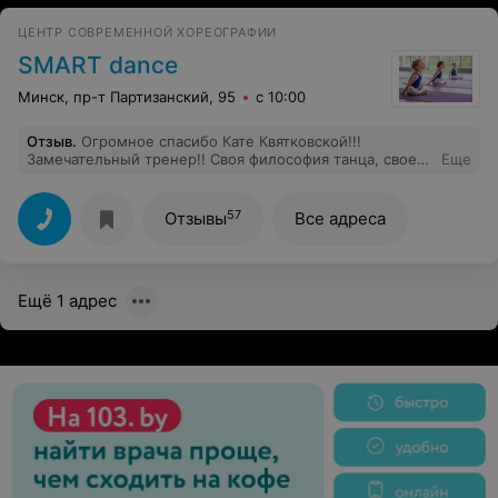
10:40 следующего дня. Со мной связались, видео
конечно удалили, но и меня с моим ребенком тоже
ЦЕНТР СОВРЕМЕННОЙ ХОРЕОГРАФИИ
удалили из группы очень оперативно.
SMART dance
Минск, пр-т Партизанский, 95
с 10:00
Отзыв
.
Огромное спасибо Кате Квятковской!!!
Замечательный тренер!! Своя философия танца, свое
Еще
видение. Пахота нереальная, но при этом совсем не
болит спина. Первый раз за много лет увлечения
совершенно разными направлениями. Сейчас сделала
57
Отзывы
Все адреса
перерыв в занятиях по уважительной причине)))) Но
после родов обязательно к вам вернусь))))
Ещё 1 адрес