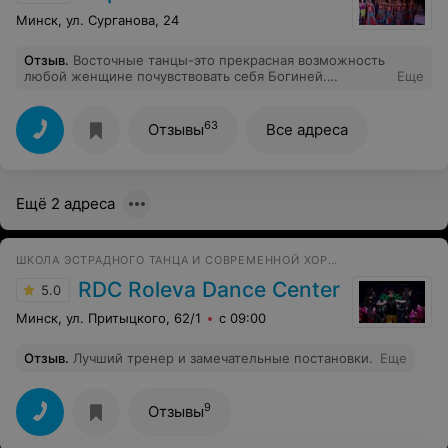
Минск, ул. Сурганова, 24
Отзыв
.
Восточные танцы-это прекрасная возможность
любой женщине почувствовать себя Богиней.
Еще
Философия восточных танцев-открытие волшебных
способностей, обновление энергии, активация любви
к себе и всему окружающему миру! Талантливый
63
Отзывы
Все адреса
педагог, Млынец Татьяна Дмитриевна, научит всех
Богинь любить свое тело, поможет поверить в себя и
прикрепит крылышки каждой женщине, кто придет в
школу-студию восточного танца Фарангиз.
Ещё 2 адреса
ШКОЛА ЭСТРАДНОГО ТАНЦА И СОВРЕМЕННОЙ ХОРЕОГРАФИИ
RDC Roleva Dance Center
5.0
Минск, ул. Притыцкого, 62/1
с 09:00
Отзыв
.
Лучший тренер и замечательные постановки.
Еще
9
Отзывы