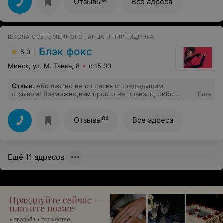
Отзывы
Все адреса
ШКОЛА СОВРЕМЕННОГО ТАНЦА И ЧИРЛИДИНГА
Блэк фокс
5.0
Минск, ул. М. Танка, 8
с 15:00
Отзыв
.
Абсолютно не согласна с предыдущим
отзывом! Возможно,вам просто не повезло, либо
Еще
тренер не специализируется на баттлах , но у нас всё в
порядке,баттлы устраивают даже на тренировках, и
родителям можно посмотреть на это милое
84
Отзывы
Все адреса
безобразие,которое творят их малотанцующие дети!а
соревнования .Если позволяют финансы - дорога
открыта почти в любую страну!езжайте!просто нужно
самим больше интересоваться ребёнком и больше
Ещё 11 адресов
общаться с их тренером!Мы довольны,танцуем третий
год !