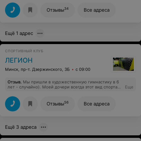
Спасибо руководителю и одновременно одному из
преподавателей студии Андрею Александровичу, что у
34
Отзывы
Все адреса
нас в городе появилость место, в которое всегда
хочется вернуться, помимо дома
Ещё 1 адрес
СПОРТИВНЫЙ КЛУБ
ЛЕГИОН
Минск, пр-т. Дзержинского, 3Б
с 09:00
Отзыв
.
Мы пришли в художественную гимнастику в 6
лет - случайно). Моей дочери всегда этот вид спорта
Еще
нравился больше, чем привычные бальные
(спортивные) танцы! Отзанимались 2 месяца 2 раза в
неделю у прекрасного профессионала своего дела -
56
Отзывы
Все адреса
тренера Рыбинской Яны Андреевны! И потом она нас
забрала в школу олимпийского резерва (СК Гусит), где
мы с удовольствием занимаемся уже 3-ий год и
достигаем хороших результатов! Очень любим нашу
Ещё 3 адреса
школу, а особенно благодарны нашему тренеру -
Рыбинской Яне Андреевне! Но не забывайте, что успех
зависит не только от педагогов и тренеров, но и от