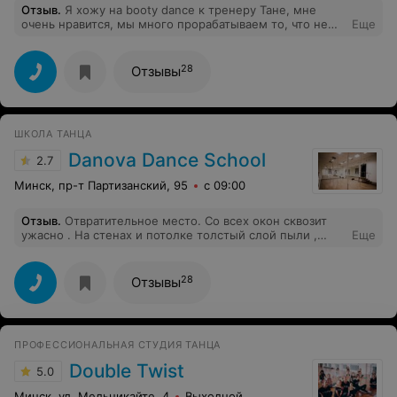
Отзыв
.
Я хожу на booty dance к тренеру Тане, мне
очень нравится, мы много прорабатываем то, что не
Еще
получается, и тренер указывает на ошибки и помогает
исправиться, что не может не радовать! Мой вердикт
такой: тренер огонь
28
Отзывы
ШКОЛА ТАНЦА
Danova Dance School
2.7
Минск, пр-т Партизанский, 95
с 09:00
Отзыв
.
Отвратительное место. Со всех окон сквозит
ужасно . На стенах и потолке толстый слой пыли ,
Еще
который с самого открытия никто не убирал. В группы
добавляют людей больше чес может вместить зал,
развернутся негде
28
Отзывы
ПРОФЕССИОНАЛЬНАЯ СТУДИЯ ТАНЦА
Double Twist
5.0
Минск, ул. Мельникайте, 4
Выходной