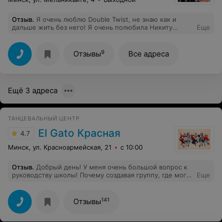
Отзыв
.
Я очень люблю Double Twist, не знаю как и
дальше жить без него! Я очень полюбила Никиту
Еще
Сергеевича и Веронику Николаевну, а еще эта студия
перевернула мою жизнь и теперь я живу танцами!
Спасибо большое вам за ваш труд и внимание, заботу и
9
Отзывы
Все адреса
воспитание, я вас очень люблю!
Ещё 3 адреса
ТАНЦЕВАЛЬНЫЙ ЦЕНТР
El Gato Красная
4.7
Минск, ул. Красноармейская, 21
с 10:00
Отзыв
.
Добрый день! У меня очень большой вопрос к
руководству школы! Почему создавая группу, где могут
Еще
заниматься дети с 14 лет и взрослые, вы не
контролируете то, что происходит в Telegram канале
данной группы? Туда сбрасывают видео 18+ и дети это
141
Отзывы
смотрят, а администратор никак не реагирует. Видео
было сброшено в 22:36, а я менеджеру написала в