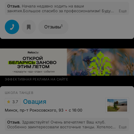
Отзыв
.
Начала недавно ходить на ваши
занятия.Большое спасибо за профессионализм! Буду
Еще
Вас рекомендовать!!
1
Отзывы
ЭФФЕКТИВНАЯ РЕКЛАМА НА САЙТЕ
ШКОЛА ТАНЦЕВ
Овация
3.7
Минск, пр-т Рокосовского, 93
с 16:00
Отзыв
.
Здравствуйте! Очень впечатляет Ваш клуб.
Особенно заинтересовали восточные танцы. Хотелось
Еще
бы узнать более подробно про это направление. Все