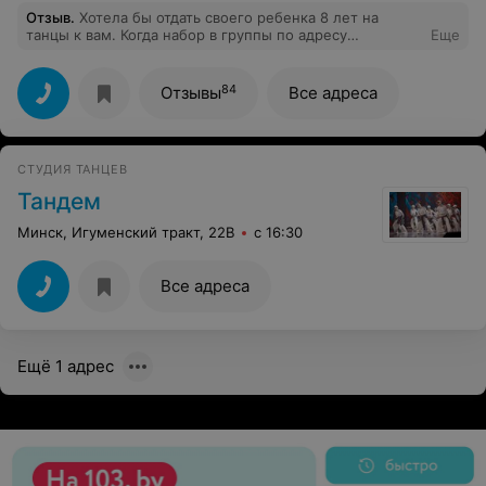
каждому от 6 до 99 лет :)
Отзыв
.
Хотела бы отдать своего ребенка 8 лет на
танцы к вам. Когда набор в группы по адресу
Еще
Одинцова, 12? Ребенок уже 1 год занимался
современными танцами, но в другой школе танца.По
какому направлению ему лучше заниматься? Какое
84
Отзывы
Все адреса
расписание, он учится во вторую смену? Стоимость?
Заранее благодарна за ответ.
СТУДИЯ ТАНЦЕВ
Тандем
Минск, Игуменский тракт, 22В
с 16:30
Все адреса
Ещё 1 адрес