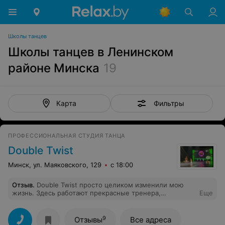
Школы танцев
Школы танцев в Ленинском
районе Минска
19
Фильтры
Карта
ПРОФЕССИОНАЛЬНАЯ СТУДИЯ ТАНЦА
Double Twist
Минск, ул. Маяковского, 129
с 18:00
Отзыв
.
Double Twist просто целиком изменили мою
жизнь. Здесь работают прекрасные тренера,
Еще
профессионалы своего дела. Всегда царит позитивная
атмосфера, дружелюбный коллектив, интересные
тренировки. Очень большой зал, всем хватает места.
9
Отзывы
Все адреса