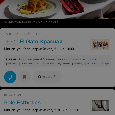
ЭФФЕКТИВНАЯ РЕКЛАМА НА САЙТЕ
ТАНЦЕВАЛЬНЫЙ ЦЕНТР
El Gato Красная
4.7
Минск, ул. Красноармейская, 21
с 10:00
Отзыв
.
Добрый день! У меня очень большой вопрос к
руководству школы! Почему создавая группу, где могут
Еще
заниматься дети с 14 лет и взрослые, вы не
контролируете то, что происходит в Telegram канале
данной группы? Туда сбрасывают видео 18+ и дети это
141
Отзывы
смотрят, а администратор никак не реагирует. Видео
было сброшено в 22:36, а я менеджеру написала в
10:40 следующего дня. Со мной связались, видео
конечно удалили, но и меня с моим ребенком тоже
ШКОЛА ТАНЦЕВ
удалили из группы очень оперативно.
Pole Esthetics
Минск, ул. Красноармейская, 21/6
с 09:00