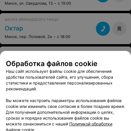
Минск, ул. Свердлова, 13
с 19:00
ШКОЛА ИРЛАНДСКОГО ТАНЦА
Октар
Минск, пер. Полевой, 2а
с 18:00
ШКОЛА КЛАССИЧЕСКОГО БАЛЕТА
Имена
Обработка файлов cookie
Минск, ул. Маяковского, 127/2
с 10:00
Наш сайт использует файлы cookie для обеспечения
удобства пользователей сайта, его улучшения, сбора
статистики и предоставления персонализированных
Все адреса
рекомендаций.
Вы можете настроить параметры использования файлов
СТУДИЯ СОВРЕМЕННОЙ ХОРЕОГРАФИИ
cookie или изменить свое согласие в более позднее время.
Для получения дополнительной информации о целях,
ВДОХНОВЕНИЕ
сроках и порядке использования файлов cookie вы
Минск, ул. Кирова, 16
можете ознакомиться с нашей
Политикой обработки
файлов cookie