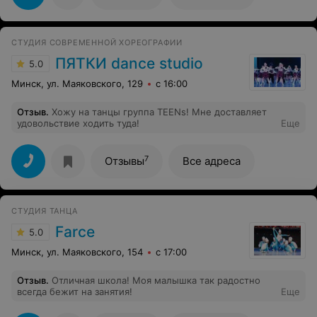
Теперь я не могу представить свою жизнь без танцев!
Спасибо огромное за то, что вы есть!
СТУДИЯ СОВРЕМЕННОЙ ХОРЕОГРАФИИ
ПЯТКИ dance studio
5.0
Минск, ул. Маяковского, 129
с 16:00
Отзыв
.
Хожу на танцы группа ТЕЕNs! Мне доставляет
удовольствие ходить туда!
Еще
7
Отзывы
Все адреса
СТУДИЯ ТАНЦА
Farce
5.0
Минск, ул. Маяковского, 154
с 17:00
Отзыв
.
Отличная школа! Моя малышка так радостно
всегда бежит на занятия!
Еще