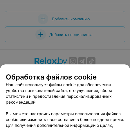
Добавить компанию
Добавить специалиста
О проекте
Новости проекта
Размещение рекламы
Обработка файлов cookie
Вакансии
Публичный договор
Способы оплаты
Наш сайт использует файлы cookie для обеспечения
Публичный договор по использованию сервиса
удобства пользователей сайта, его улучшения, сбора
«Афиша»
статистики и предоставления персонализированных
Пользовательское соглашение
рекомендаций.
Написать в поддержку
Вы можете настроить параметры использования файлов
Связаться по вопросам сотрудничества
cookie или изменить свое согласие в более позднее время.
Написать руководителю relax.by
Для получения дополнительной информации о целях,