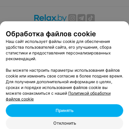
О проекте
Новости проекта
Размещение рекламы
Обработка файлов cookie
Вакансии
Публичный договор
Способы оплаты
Наш сайт использует файлы cookie для обеспечения
Публичный договор по использованию сервиса
удобства пользователей сайта, его улучшения, сбора
«Афиша»
статистики и предоставления персонализированных
Пользовательское соглашение
рекомендаций.
Написать в поддержку
Вы можете настроить параметры использования файлов
Связаться по вопросам сотрудничества
cookie или изменить свое согласие в более позднее время.
Написать руководителю relax.by
Для получения дополнительной информации о целях,
сроках и порядке использования файлов cookie вы
Персональные настройки cookie
можете ознакомиться с нашей
Политикой обработки
Обработка персональных данных
файлов cookie
Принять
© 2026 ООО «Артокс Лаб», УНП 191700409, регистрирующий орган -
Отклонить
Минский горисполком
| 220012, Республика Беларусь, г. Минск,