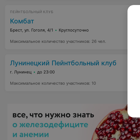
ПЕЙНТБОЛЬНЫЙ КЛУБ
Комбат
Брест, ул. Гоголя, 4/1
Круглосуточно
Максимальное количество участников
:
26 чел.
Лунинецкий Пейнтбольный клуб
г. Лунинец
до 23:00
Максимальное количество участников
:
10