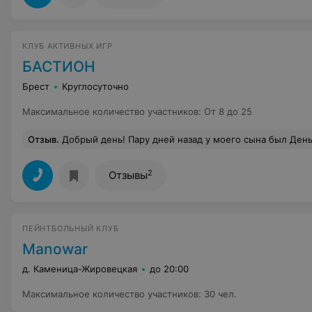
КЛУБ АКТИВНЫХ ИГР
БАСТИОН
Брест
Круглосуточно
Максимальное количество участников
:
От 8 до 25
Отзыв
.
Добрый день! Пару дней назад у моего сына был День Рождения. Ему исполнилось 8 лет. И в качестве подарка я со своей супругой решили сделать ему сюрприз. Очень долго выбирали , чем можно его было заинтересовать. Полазив в интернете, я наткнулся на клуб Бастион. Позвонив туда, мне объяснили как играть в лазертаг ( раньше я даже и не знал о такой игре) , рассказали про площадку, сценарии и стоимость. К моему удивлению, когда я сказал , что у моего сына ДР , мне сказали, что для именинника игра бесплатно. Чему я был рад. Приехав на площадку нас встретил инструктор. Показал где будет проходить сама игра и каким арсеналом мы будем пользоваться. Было интересно смотреть на наших детей, как он
2
Отзывы
ПЕЙНТБОЛЬНЫЙ КЛУБ
Manowar
д. Каменица-Жировецкая
до 20:00
Максимальное количество участников
:
30 чел.