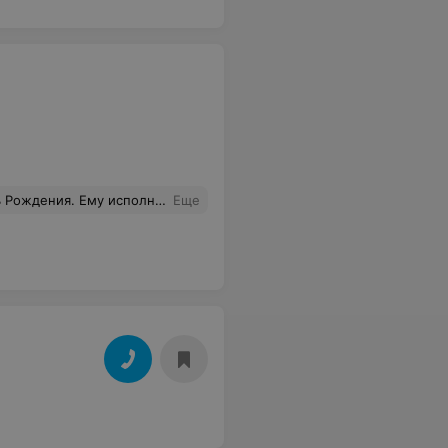
и внимательно слушали "инструктора", который проводил инструктаж. После инструктажа , началась игра. Игра прошла на ура.Сценарии порадовали нас. После игры нам предложили беседку, в которой мы накрыли на стол и отпраздновали ДР. Было очень весело. А главное , детям понравилось. Огромное Вам спасибо.
Еще