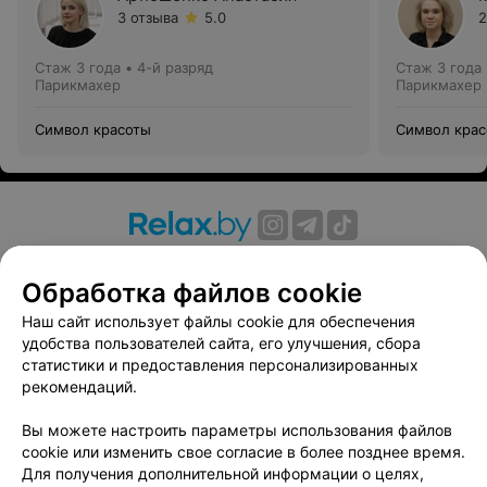
3 отзыва
5.0
2
Стаж 3 года
•
4-й разряд
Стаж 3 года
Парикмахер
Парикмахер
Символ красоты
Символ кра
О проекте
Новости проекта
Размещение рекламы
Обработка файлов cookie
Вакансии
Публичный договор
Способы оплаты
Публичный договор по использованию сервиса
Наш сайт использует файлы cookie для обеспечения
«Афиша»
удобства пользователей сайта, его улучшения, сбора
статистики и предоставления персонализированных
Пользовательское соглашение
рекомендаций.
Написать в поддержку
Вы можете настроить параметры использования файлов
Связаться по вопросам сотрудничества
cookie или изменить свое согласие в более позднее время.
Написать руководителю relax.by
Для получения дополнительной информации о целях,