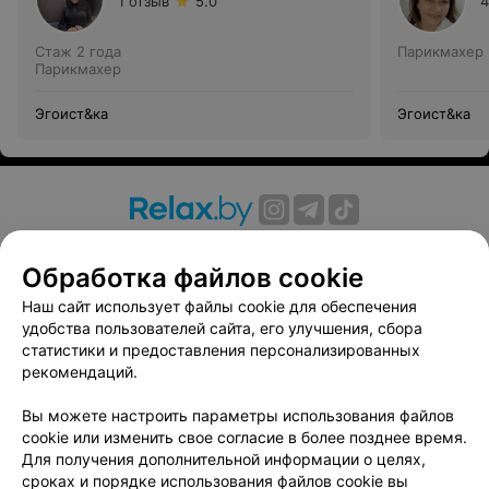
1 отзыв
5.0
4
Стаж 2 года
Парикмахер
Парикмахер
Эгоист&ка
Эгоист&ка
О проекте
Новости проекта
Размещение рекламы
Обработка файлов cookie
Вакансии
Публичный договор
Способы оплаты
Публичный договор по использованию сервиса
Наш сайт использует файлы cookie для обеспечения
«Афиша»
удобства пользователей сайта, его улучшения, сбора
статистики и предоставления персонализированных
Пользовательское соглашение
рекомендаций.
Написать в поддержку
Вы можете настроить параметры использования файлов
Связаться по вопросам сотрудничества
cookie или изменить свое согласие в более позднее время.
Написать руководителю relax.by
Для получения дополнительной информации о целях,
Персональные настройки cookie
сроках и порядке использования файлов cookie вы