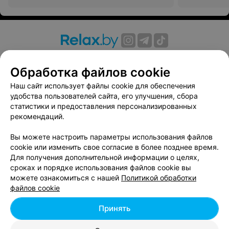
О проекте
Новости проекта
Размещение рекламы
Обработка файлов cookie
Вакансии
Публичный договор
Способы оплаты
Публичный договор по использованию сервиса
Наш сайт использует файлы cookie для обеспечения
«Афиша»
удобства пользователей сайта, его улучшения, сбора
статистики и предоставления персонализированных
Пользовательское соглашение
рекомендаций.
Написать в поддержку
Вы можете настроить параметры использования файлов
Связаться по вопросам сотрудничества
cookie или изменить свое согласие в более позднее время.
Написать руководителю relax.by
Для получения дополнительной информации о целях,
Персональные настройки cookie
сроках и порядке использования файлов cookie вы
можете ознакомиться с нашей
Политикой обработки
Обработка персональных данных
файлов cookie
Принять
© 2026 ООО «Артокс Лаб», УНП 191700409, регистрирующий орган -