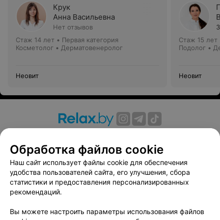
Крук
Анна Васильевна
Нет отзывов
3
Стаж 14 лет
•
Первая категория
Стаж 15 лет
Косметолог • Дерматовенеролог
Подолог • Д
Неовит
Неовит
О проекте
Новости проекта
Размещение рекламы
Обработка файлов cookie
Вакансии
Публичный договор
Способы оплаты
Публичный договор по использованию сервиса
Наш сайт использует файлы cookie для обеспечения
«Афиша»
удобства пользователей сайта, его улучшения, сбора
статистики и предоставления персонализированных
Пользовательское соглашение
рекомендаций.
Написать в поддержку
Вы можете настроить параметры использования файлов
Связаться по вопросам сотрудничества