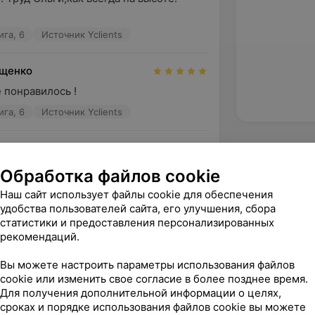
ига, 6
Источник Yclients
ощенко
е понравилось !
ига, 6
Источник Yclients
ая работа!
Обработка файлов cookie
ига, 6
Источник Yclients
Наш сайт использует файлы cookie для обеспечения
удобства пользователей сайта, его улучшения, сбора
статистики и предоставления персонализированных
зать ещё
рекомендаций.
Вы можете настроить параметры использования файлов
cookie или изменить свое согласие в более позднее время.
Для получения дополнительной информации о целях,
сроках и порядке использования файлов cookie вы можете