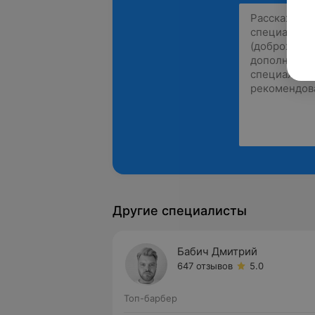
Другие специалисты
Бабич Дмитрий
647 отзывов
5.0
Топ-барбер