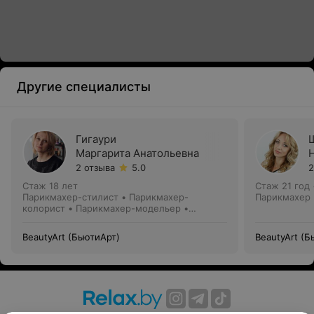
Другие специалисты
Гигаури
Маргарита Анатольевна
2 отзыва
5.0
2
Стаж 18 лет
Стаж 21 год
Парикмахер-стилист • Парикмахер-
Парикмахер
колорист • Парикмахер-модельер •
Парикмахер
BeautyArt (БьютиАрт)
BeautyArt (Б