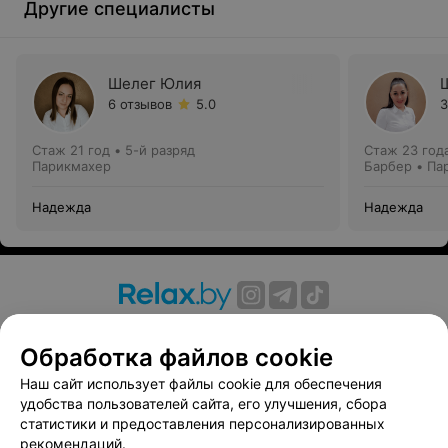
Другие специалисты
Шелег Юлия
6 отзывов
5.0
3
Стаж 21 год
•
5-й разряд
Стаж 23 год
Парикмахер
Барбер • Па
Надежда
Надежда
О проекте
Новости проекта
Размещение рекламы
Обработка файлов cookie
Вакансии
Публичный договор
Способы оплаты
Публичный договор по использованию сервиса
Наш сайт использует файлы cookie для обеспечения
«Афиша»
удобства пользователей сайта, его улучшения, сбора
статистики и предоставления персонализированных
Пользовательское соглашение
рекомендаций.