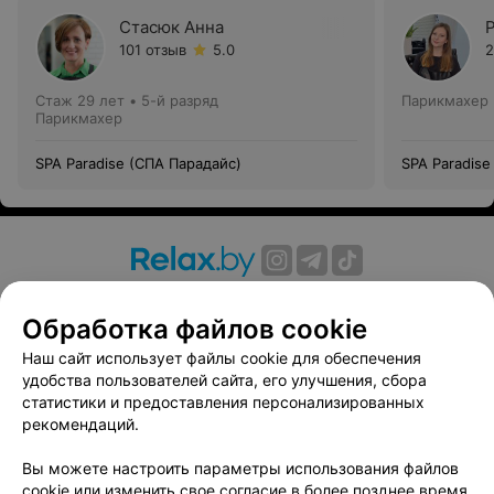
Стасюк Анна
101 отзыв
5.0
2
Стаж 29 лет
•
5-й разряд
Парикмахер
Парикмахер
SPA Paradise (СПА Парадайс)
SPA Paradise
О проекте
Новости проекта
Размещение рекламы
Обработка файлов cookie
Вакансии
Публичный договор
Способы оплаты
Публичный договор по использованию сервиса
Наш сайт использует файлы cookie для обеспечения
«Афиша»
удобства пользователей сайта, его улучшения, сбора
статистики и предоставления персонализированных
Пользовательское соглашение
рекомендаций.
Написать в поддержку
Вы можете настроить параметры использования файлов
Связаться по вопросам сотрудничества
cookie или изменить свое согласие в более позднее время.