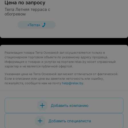
Цена по запросу
Terra Летняя терраса с
обогревом
«Terra»
Реализация товара Terra Основной зал осуществляется только в
стационарном торговом объекте по указанному адресу продавца.
Информация о товарах и услугах на портале relax.by носит справочный
характер и не является публичной офертой.
Указанная цена на Terra Основной зал может отличаться от фактической.
Если в описании или цене вы заметили неточность или ошибку,
пожалуйста, сообщите нам на почту
help@relax.by
.
Добавить компанию
Добавить специалиста