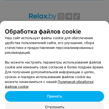
О проекте
Новости проекта
Размещение рекламы
Обработка файлов cookie
Вакансии
Публичный договор
Способы оплаты
Публичный договор по использованию сервиса
Наш сайт использует файлы cookie для обеспечения
«Афиша»
удобства пользователей сайта, его улучшения, сбора
статистики и предоставления персонализированных
Пользовательское соглашение
рекомендаций.
Написать в поддержку
Вы можете настроить параметры использования файлов
Связаться по вопросам сотрудничества
cookie или изменить свое согласие в более позднее время.
Написать руководителю relax.by
Для получения дополнительной информации о целях,
Персональные настройки cookie
сроках и порядке использования файлов cookie вы
можете ознакомиться с нашей
Политикой обработки
Обработка персональных данных
файлов cookie
Принять
© 2026 ООО «Артокс Лаб», УНП 191700409, регистрирующий орган -
Отклонить
Минский горисполком
| 220012, Республика Беларусь, г. Минск,