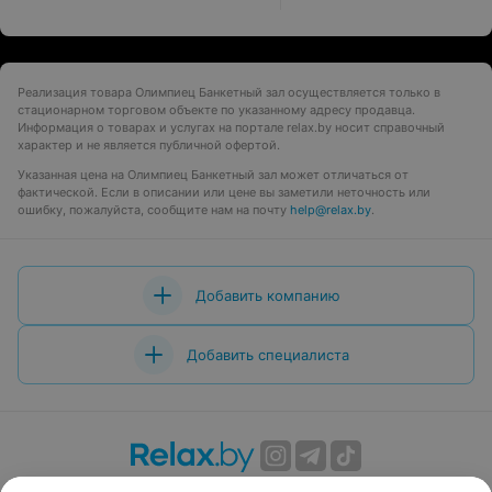
Реализация товара Олимпиец Банкетный зал осуществляется только в
стационарном торговом объекте по указанному адресу продавца.
Информация о товарах и услугах на портале relax.by носит справочный
характер и не является публичной офертой.
Указанная цена на Олимпиец Банкетный зал может отличаться от
фактической. Если в описании или цене вы заметили неточность или
ошибку, пожалуйста, сообщите нам на почту
help@relax.by
.
Добавить компанию
Добавить специалиста
О проекте
Новости проекта
Размещение рекламы