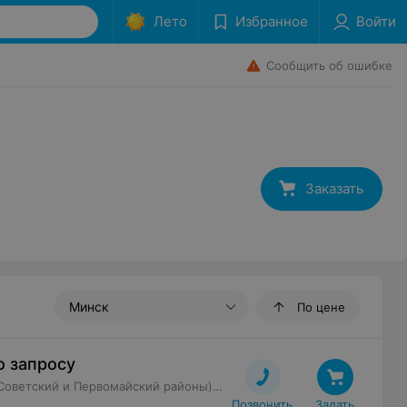
Лето
Избранное
Войти
Сообщить об ошибке
г
»
Заказать
Минск
По цене
о запросу
(Советский и Первомайский районы)
Срок доставки
:
до 60 мин
Миним
Позвонить
Задать
