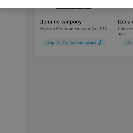
Цена по запросу
Цена 
Корчма Старовиленская Зал №3
Шляхет
зал
«Корчма Старовиленская»
«Шл