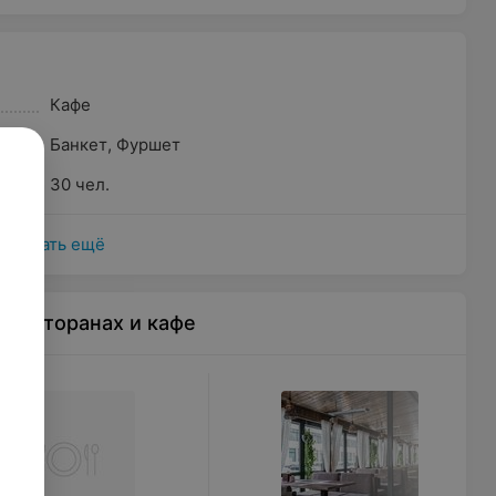
Кафе
Банкет
,
Фуршет
30 чел.
Показать ещё
 ресторанах и кафе