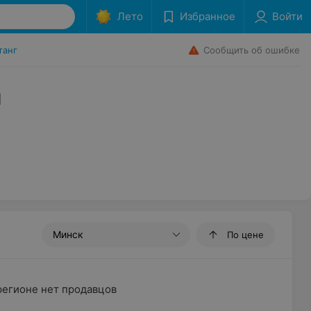
Лето
Избранное
Войти
Сообщить об ошибке
танг
л
Минск
По цене
регионе нет продавцов