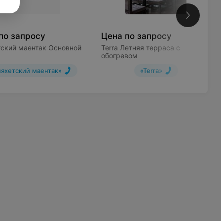
по запросу
Цена по запросу
ский маентак Основной
Terra Летняя терраса с
обогревом
яхетский маентак»
«Terra»