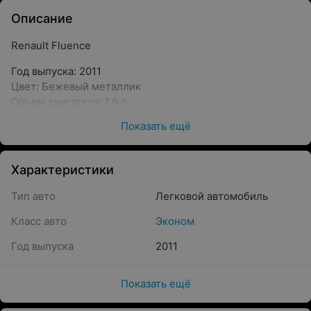
Описание
Renault Fluence
Год выпуска: 2011
Цвет: Бежевый металлик
Объем двигателя: 1.6 л
Тип топлива: Бензин
Показать ещё
КПП: Механическая
Опции: Климат-контроль
CD проигрыватель
Характеристики
Тип авто
Легковой автомобиль
Класс авто
Эконом
Год выпуска
2011
Показать ещё