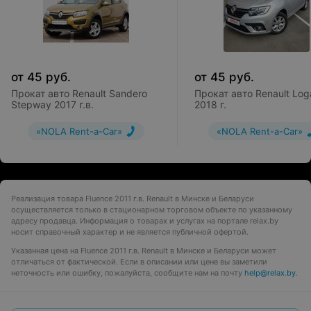
от
45
руб.
от
45
руб.
Прокат авто Renault Sandero
Прокат авто Renault Log
Stepway 2017 г.в.
2018 г.
«NOLA Rent-a-Car»
«NOLA Rent-a-Car»
Реализация товара Fluence 2011 г.в. Renault в Минске и Беларуси
осуществляется только в стационарном торговом объекте по указанному
адресу продавца. Информация о товарах и услугах на портале relax.by
носит справочный характер и не является публичной офертой.
Указанная цена на Fluence 2011 г.в. Renault в Минске и Беларуси может
отличаться от фактической. Если в описании или цене вы заметили
неточность или ошибку, пожалуйста, сообщите нам на почту
help@relax.by
.