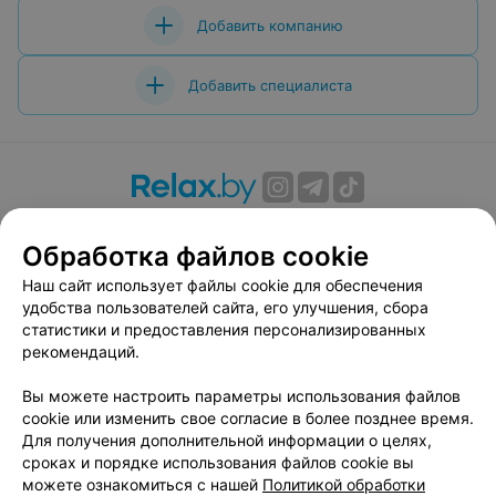
Добавить компанию
Добавить специалиста
О проекте
Новости проекта
Размещение рекламы
Обработка файлов cookie
Вакансии
Публичный договор
Способы оплаты
Публичный договор по использованию сервиса
Наш сайт использует файлы cookie для обеспечения
«Афиша»
удобства пользователей сайта, его улучшения, сбора
статистики и предоставления персонализированных
Пользовательское соглашение
рекомендаций.
Написать в поддержку
Вы можете настроить параметры использования файлов
Связаться по вопросам сотрудничества
cookie или изменить свое согласие в более позднее время.
Написать руководителю relax.by
Для получения дополнительной информации о целях,
Персональные настройки cookie
сроках и порядке использования файлов cookie вы
можете ознакомиться с нашей
Политикой обработки
Обработка персональных данных