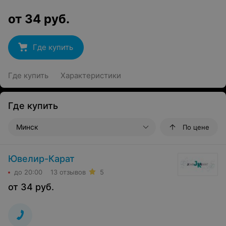
от
34
руб.
Где купить
Где купить
Характеристики
Где купить
Минск
По цене
Ювелир-Карат
до 20:00
13 отзывов
5
от
34
руб.