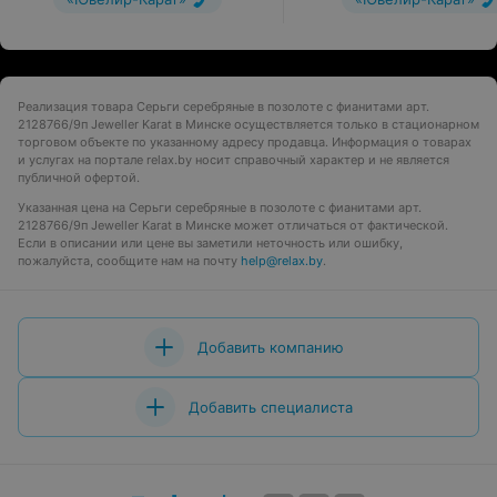
Реализация товара Серьги серебряные в позолоте с фианитами арт.
2128766/9п Jeweller Karat в Минске осуществляется только в стационарном
торговом объекте по указанному адресу продавца. Информация о товарах
и услугах на портале relax.by носит справочный характер и не является
публичной офертой.
Указанная цена на Серьги серебряные в позолоте с фианитами арт.
2128766/9п Jeweller Karat в Минске может отличаться от фактической.
Если в описании или цене вы заметили неточность или ошибку,
пожалуйста, сообщите нам на почту
help@relax.by
.
Добавить компанию
Добавить специалиста