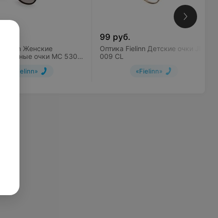
б.
99
руб.
Fielinn Женские
Оптика Fielinn Детские очки JIL
защитные очки MC 530
009 CL
L
«Fielinn»
«Fielinn»