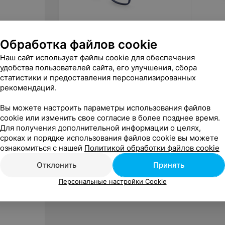
79
руб.
99
ру
Обработка файлов cookie
Оптика Fielinn Детские очки MC
Оптика 
Наш сайт использует файлы cookie для обеспечения
467 CL
солнце
SUN C
удобства пользователей сайта, его улучшения, сбора
«Fielinn»
статистики и предоставления персонализированных
рекомендаций.
Вы можете настроить параметры использования файлов
cookie или изменить свое согласие в более позднее время.
Для получения дополнительной информации о целях,
сроках и порядке использования файлов cookie вы можете
ознакомиться с нашей
Политикой обработки файлов cookie
Отклонить
Принять
Персональные настройки Cookie