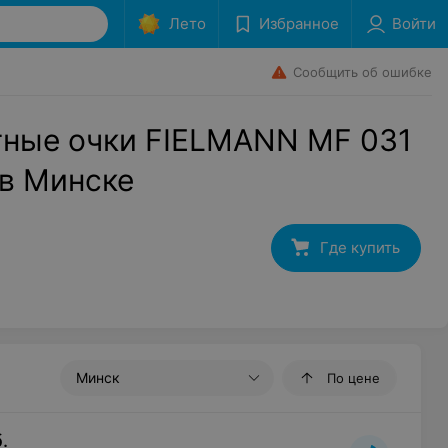
Лето
Избранное
Войти
Сообщить об ошибке
ные очки FIELMANN MF 031
 в Минске
Где купить
Минск
По цене
.