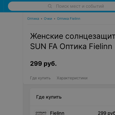
Поиск мест и событий
Оптика
•
Очки
•
Оптика Fielinn
Женские солнцезащит
SUN FA Оптика Fielinn
299
руб.
Где купить
Характеристики
Где купить
Fielinn
299
руб