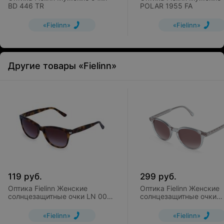
BD 446 TR
POLAR 1955 FA
«Fielinn»
«Fielinn»
Другие товары «Fielinn»
119
руб.
299
руб.
Оптика Fielinn Женские
Оптика Fielinn Женские
солнцезащитные очки LN 005
солнцезащитные очки
SUN CL
FIELMANN MF 031 SUN 
«Fielinn»
«Fielinn»