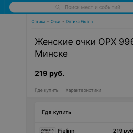
Поиск мест и событий
Оптика
•
Очки
•
Оптика Fielinn
Женские очки OPX 9961
Минске
219
руб.
Где купить
Характеристики
Где купить
Fielinn
219
руб