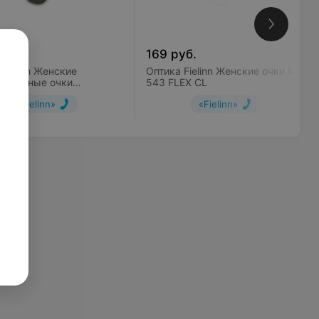
уб.
169
руб.
Fielinn Женские
Оптика Fielinn Женские очки MC
защитные очки
543 FLEX CL
NN Q 065 SUN CL
«Fielinn»
«Fielinn»