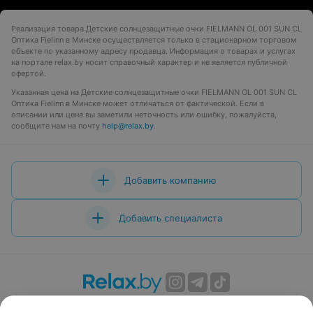
Реализация товара Детские солнцезащитные очки FIELMANN OL 001 SUN CL
Оптика Fielinn в Минске осуществляется только в стационарном торговом
объекте по указанному адресу продавца. Информация о товарах и услугах
на портале relax.by носит справочный характер и не является публичной
офертой.
Указанная цена на Детские солнцезащитные очки FIELMANN OL 001 SUN CL
Оптика Fielinn в Минске может отличаться от фактической. Если в
описании или цене вы заметили неточность или ошибку, пожалуйста,
сообщите нам на почту
help@relax.by
.
Добавить компанию
Добавить специалиста
О проекте
Новости проекта
Размещение рекламы