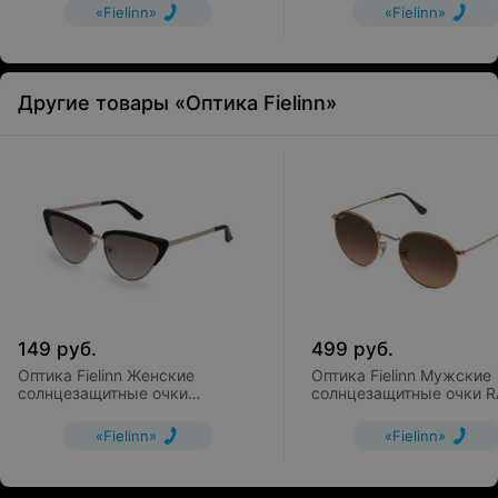
«Fielinn»
«Fielinn»
Другие товары «Оптика Fielinn»
149
руб.
499
руб.
Оптика Fielinn Женские
Оптика Fielinn Мужские
солнцезащитные очки
солнцезащитные очки R
FIELMANN MI 015 SUN FA/T
BAN RB 3447 ROUND M
«Fielinn»
«Fielinn»