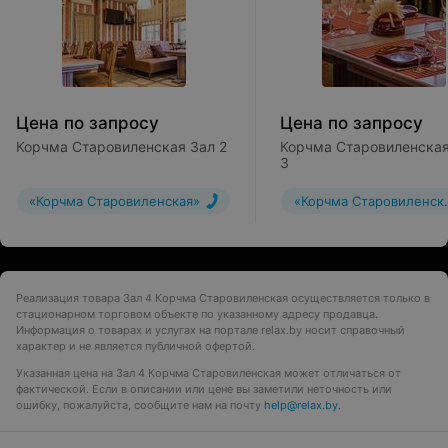
Цена по запросу
Цена по запросу
Корчма Старовиленская Зал 2
Корчма Старовиленская
3
«Корчма Старовиленская»
«Корчма Старовиленск
Реализация товара Зал 4 Корчма Старовиленская осуществляется только в
стационарном торговом объекте по указанному адресу продавца.
Информация о товарах и услугах на портале relax.by носит справочный
характер и не является публичной офертой.
Указанная цена на Зал 4 Корчма Старовиленская может отличаться от
фактической. Если в описании или цене вы заметили неточность или
ошибку, пожалуйста, сообщите нам на почту
help@relax.by
.