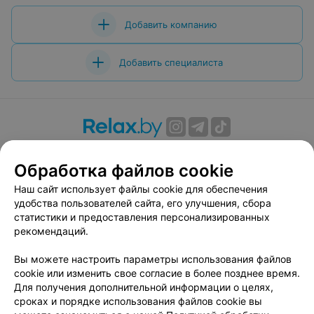
Добавить компанию
Добавить специалиста
О проекте
Новости проекта
Размещение рекламы
Обработка файлов cookie
Вакансии
Публичный договор
Способы оплаты
Публичный договор по использованию сервиса
Наш сайт использует файлы cookie для обеспечения
«Афиша»
удобства пользователей сайта, его улучшения, сбора
статистики и предоставления персонализированных
Пользовательское соглашение
рекомендаций.
Написать в поддержку
Вы можете настроить параметры использования файлов
Связаться по вопросам сотрудничества
cookie или изменить свое согласие в более позднее время.
Написать руководителю relax.by
Для получения дополнительной информации о целях,
Персональные настройки cookie
сроках и порядке использования файлов cookie вы