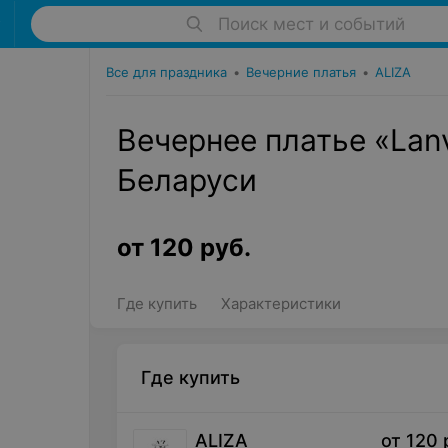
Поиск мест и событий
Все для праздника
•
Вечерние платья
•
ALIZA
Вечернее платье «Lanv
Беларуси
от
120
руб.
Где купить
Характеристики
Где купить
ALIZA
от
120