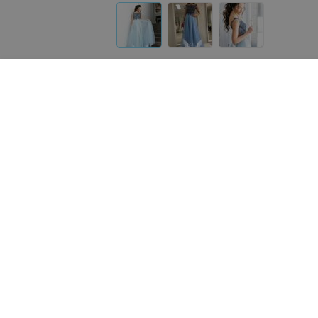
Другие платья «ALIZA»
от
120
руб.
от
120
руб.
ALIZA Вечернее платье
ALIZA Вечернее платье 
«Sabinna»
«ALIZA»
«ALIZA»