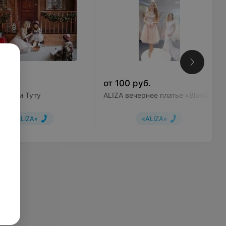
руб.
от
100
руб.
Юбочки Туту
ALIZA вечернее платье «Blansh»
«ALIZA»
«ALIZA»