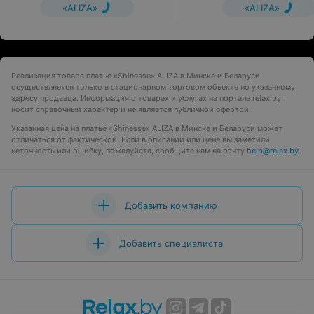
«ALIZA»
«ALIZA»
Реализация товара платье «Shinesse» ALIZA в Минске и Беларуси
осуществляется только в стационарном торговом объекте по указанному
адресу продавца. Информация о товарах и услугах на портале relax.by
носит справочный характер и не является публичной офертой.
Указанная цена на платье «Shinesse» ALIZA в Минске и Беларуси может
отличаться от фактической. Если в описании или цене вы заметили
неточность или ошибку, пожалуйста, сообщите нам на почту
help@relax.by
.
Добавить компанию
Добавить специалиста