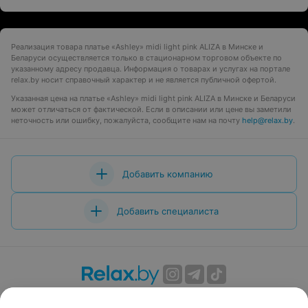
Реализация товара платье «Ashley» midi light pink ALIZA в Минске и
Беларуси осуществляется только в стационарном торговом объекте по
указанному адресу продавца. Информация о товарах и услугах на портале
relax.by носит справочный характер и не является публичной офертой.
Указанная цена на платье «Ashley» midi light pink ALIZA в Минске и Беларуси
может отличаться от фактической. Если в описании или цене вы заметили
неточность или ошибку, пожалуйста, сообщите нам на почту
help@relax.by
.
Добавить компанию
Добавить специалиста
О проекте
Новости проекта
Размещение рекламы