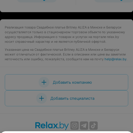
Реализация товара Свадебное платье Britney ALIZA в Минске и Беларуси
осуществляется только в стационарном торговом объекте по указанному
адресу продавца. Информация о товарах и услугах на портале relax.by
носит справочный характер и не является публичной офертой.
Указанная цена на Свадебное платье Britney ALIZA в Минске и Беларуси
может отличаться от фактической. Если в описании или цене вы заметили
неточность или ошибку, пожалуйста, сообщите нам на почту
help@relax.by
.
Добавить компанию
Добавить специалиста