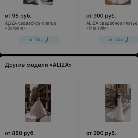
от
95
руб.
от
900
руб.
ALIZA свадебное платье
ALIZA свадебное платье
«Barbara»
«Marisolly»
«ALIZA»
«ALIZA»
Другие модели «ALIZA»
от
880
руб.
от
990
руб.