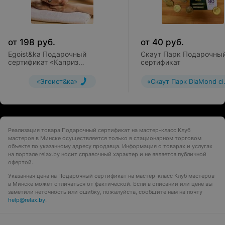
от
198
руб.
от
40
руб.
Egoist&ka Подарочный
Скаут Парк Подарочны
сертификат «Каприз
сертификат
королевы»
«Эгоист&ка»
«Скаут Парк DiaMond ci
Реализация товара Подарочный сертификат на мастер-класс Клуб
мастеров в Минске осуществляется только в стационарном торговом
объекте по указанному адресу продавца. Информация о товарах и услугах
на портале relax.by носит справочный характер и не является публичной
офертой.
Указанная цена на Подарочный сертификат на мастер-класс Клуб мастеров
в Минске может отличаться от фактической. Если в описании или цене вы
заметили неточность или ошибку, пожалуйста, сообщите нам на почту
help@relax.by
.