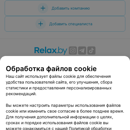
Добавить компанию
Добавить специалиста
О проекте
Новости проекта
Размещение рекламы
Обработка файлов cookie
Вакансии
Публичный договор
Способы оплаты
Публичный договор по использованию сервиса
Наш сайт использует файлы cookie для обеспечения
«Афиша»
удобства пользователей сайта, его улучшения, сбора
статистики и предоставления персонализированных
Пользовательское соглашение
рекомендаций.
Написать в поддержку
Вы можете настроить параметры использования файлов
Связаться по вопросам сотрудничества
cookie или изменить свое согласие в более позднее время.
Написать руководителю relax.by
Для получения дополнительной информации о целях,
Персональные настройки cookie
сроках и порядке использования файлов cookie вы
можете ознакомиться с нашей
Политикой обработки