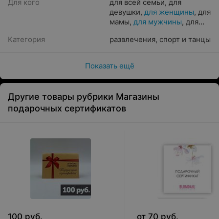
Для кого
для всей семьи
,
для
девушки
,
для женщины
,
для
мамы
,
для мужчины
,
для
парня
,
для ребенка
,
для
Категория
развлечения
,
спорт и танцы
пары
Показать ещё
Другие товары рубрики Магазины
подарочных сертификатов
100
руб.
от
70
руб.