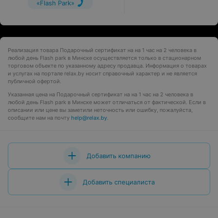
«Flash Park»
Реализация товара Подaрочный сертификат на на 1 час на 2 человека в
любой день Flash park в Минске осуществляется только в стационарном
торговом объекте по указанному адресу продавца. Информация о товарах
и услугах на портале relax.by носит справочный характер и не является
публичной офертой.
Указанная цена на Подaрочный сертификат на на 1 час на 2 человека в
любой день Flash park в Минске может отличаться от фактической. Если в
описании или цене вы заметили неточность или ошибку, пожалуйста,
сообщите нам на почту
help@relax.by
.
Добавить компанию
Добавить специалиста