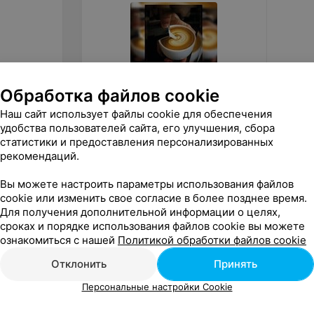
Обработка файлов cookie
Наш сайт использует файлы cookie для обеспечения
900
руб.
Цена 
удобства пользователей сайта, его улучшения, сбора
Art Space Подарочный
Кванту
статистики и предоставления персонализированных
сертификат на индивидуальный
сертиф
рекомендаций.
тренинг-курс «Бариста»
«Art Space»
Вы можете настроить параметры использования файлов
cookie или изменить свое согласие в более позднее время.
Для получения дополнительной информации о целях,
сроках и порядке использования файлов cookie вы можете
ознакомиться с нашей
Политикой обработки файлов cookie
Отклонить
Принять
Персональные настройки Cookie