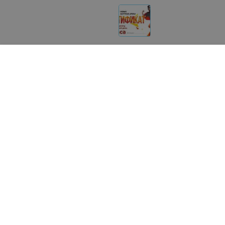
Другие товары «Flash Park»
от
44
руб.
от
33
руб.
Flash park Подарочный
Flash park Подарочный
сертификат на 1 час на 2
сертификат 2 часа на 1
человека в любой день
человека в любой день
«Flash Park»
«Flash Park»