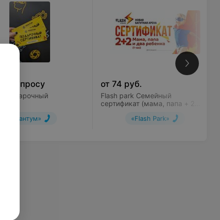
по запросу
от
74
руб.
м Подарочный
Flash park Семейный
икат
сертификат (мама, папа + 2
ребенка)
«Квантум»
«Flash Park»