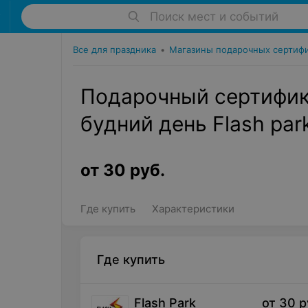
Поиск мест и событий
Все для праздника
•
Магазины подарочных сертиф
Подарочный сертифика
будний день Flash par
от
30
руб.
Где купить
Характеристики
Где купить
Flash Park
от
30
р