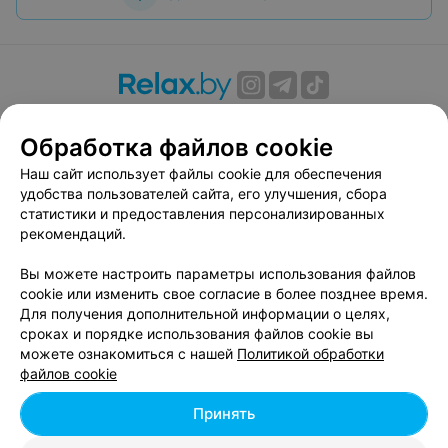
О проекте
Новости проекта
Размещение рекламы
Обработка файлов cookie
Вакансии
Публичный договор
Способы оплаты
Публичный договор по использованию сервиса
Наш сайт использует файлы cookie для обеспечения
«Афиша»
удобства пользователей сайта, его улучшения, сбора
статистики и предоставления персонализированных
Пользовательское соглашение
рекомендаций.
Написать в поддержку
Вы можете настроить параметры использования файлов
Связаться по вопросам сотрудничества
cookie или изменить свое согласие в более позднее время.
Написать руководителю relax.by
Для получения дополнительной информации о целях,
Персональные настройки cookie
сроках и порядке использования файлов cookie вы
можете ознакомиться с нашей
Политикой обработки
Обработка персональных данных
файлов cookie
Принять
© 2026 ООО «Артокс Лаб», УНП 191700409, регистрирующий орган -