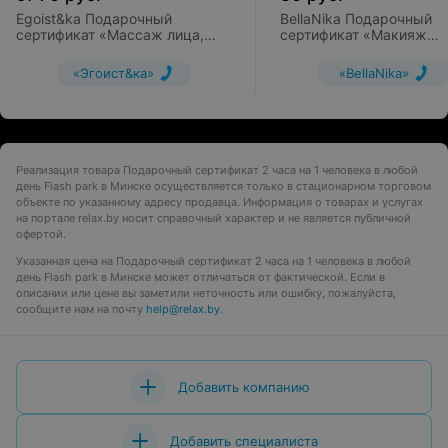
Egoist&ka Подарочный
BellaNika Подарочный
сертификат «Массаж лица,
сертификат «Макияж
шеи, головы и декольте»
вечерний»
«Эгоист&ка»
«BellaNika»
Реализация товара Пoдарочный сертификат 2 часа на 1 человека в любой
день Flash park в Минске осуществляется только в стационарном торговом
объекте по указанному адресу продавца. Информация о товарах и услугах
на портале relax.by носит справочный характер и не является публичной
офертой.
Указанная цена на Пoдарочный сертификат 2 часа на 1 человека в любой
день Flash park в Минске может отличаться от фактической. Если в
описании или цене вы заметили неточность или ошибку, пожалуйста,
сообщите нам на почту
help@relax.by
.
Добавить компанию
Добавить специалиста