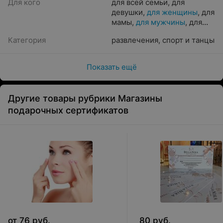
Для кого
для всей семьи
,
для
девушки
,
для женщины
,
для
мамы
,
для мужчины
,
для
парня
,
для пары
,
для
Категория
развлечения
,
спорт и танцы
ребенка
Показать ещё
Другие товары рубрики Магазины
подарочных сертификатов
от
76
руб.
80
руб.