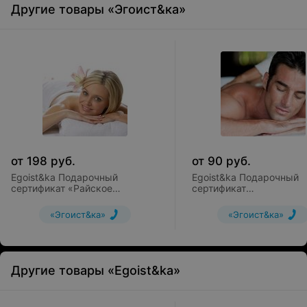
Другие товары «Эгоист&ка»
от
198
руб.
от
90
руб.
Egoist&ka Подарочный
Egoist&ka Подарочный
сертификат «Райское
сертификат
наслаждение»
«Миофасциальный мас
всего тела, 90 мин.» (к
«Эгоист&ка»
«Эгоист&ка»
лечебного)
Другие товары «Egoist&ka»