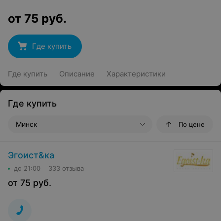
от
75
руб.
Где купить
Где купить
Описание
Характеристики
Где купить
Минск
По цене
Эгоист&ка
до 21:00
333 отзыва
от
75
руб.