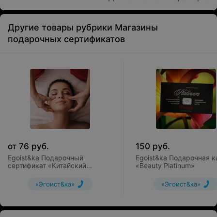
Другие товары рубрики Магазины
подарочных сертификатов
от
76
руб.
150
руб.
Egoist&ka Подарочный
Egoist&ka Подарочная к
сертификат «Китайский
«Beauty Platinum»
массаж лица»
«Эгоист&ка»
«Эгоист&ка»