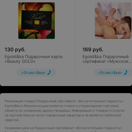
130
руб.
169
руб.
Egoist&ka Подарочная карта
Egoist&ka Подарочный
«Beauty GOLD»
сертификат «Мужское
время»
«Эгоист&ка»
«Эгоист&ка»
Реализация товара Подарочный сертификат «Восхитительная гладкость»
Egoist&ka в Минске осуществляется только в стационарном торговом
объекте по указанному адресу продавца. Информация о товарах и услугах
на портале relax.by носит справочный характер и не является публичной
офертой.
Указанная цена на Подарочный сертификат «Восхитительная гладкость»