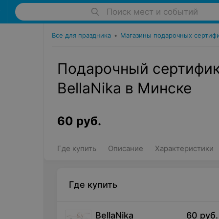
Поиск мест и событий
Все для праздника
•
Магазины подарочных сертиф
Подарочный сертифик
BellaNika в Минске
60
руб.
Где купить
Описание
Характеристики
Где купить
BellaNika
60
руб.