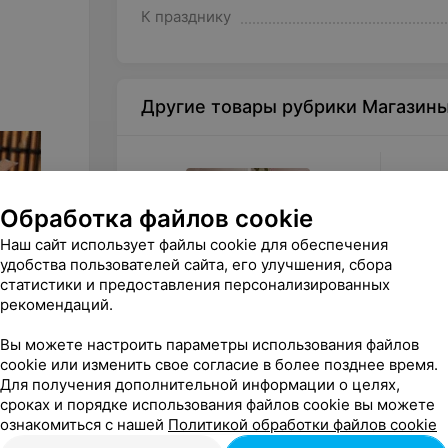
К празднику
Другие товары рубрики Магазин
Обработка файлов cookie
Наш сайт использует файлы cookie для обеспечения
удобства пользователей сайта, его улучшения, сбора
статистики и предоставления персонализированных
рекомендаций.
250
руб.
от
19
Вы можете настроить параметры использования файлов
RugInLove Подарочный
Egoist
cookie или изменить свое согласие в более позднее время.
сертификат на мастер-класс по
сертиф
Для получения дополнительной информации о целях,
тафтингу парный с одним
сроках и порядке использования файлов cookie вы можете
«Ruginlove»
большим ковром
ознакомиться с нашей
Политикой обработки файлов cookie