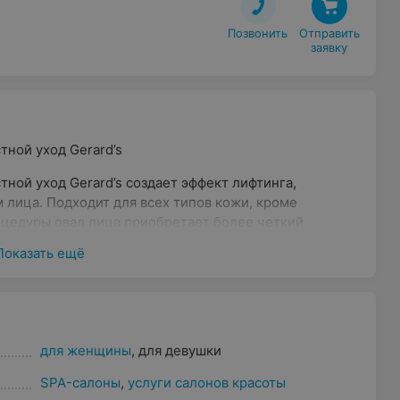
Позвонить
Отправить

заявку
ной уход Gerard’s
ной уход Gerard’s создает эффект лифтинга,
 лица. Подходит для всех типов кожи, кроме
роцедуры овал лица приобретает более четкий
тными.
Показать ещё
для женщины
,
для девушки
SPA-салоны
,
услуги салонов красоты