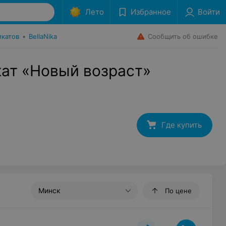
Лето
Избранное
Войти
Сообщить об ошибке
икатов
•
BellaNika
ат «Новый возраст»
Где купить
Минск
По цене