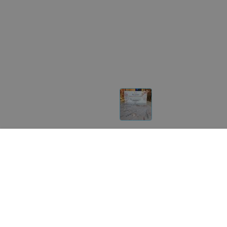
Другие товары «BellaNika»