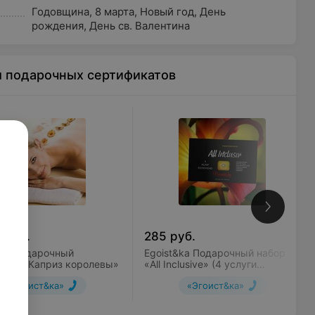
Годовщина
,
8 марта
,
Новый год
,
День
рождения
,
День св. Валентина
ы подарочных сертификатов
8
руб.
285
руб.
&ka Подарочный
Egoist&ka Подарочный набор
икат «Каприз королевы»
«All Inclusivе» (4 услуги
включено)
«Эгоист&ка»
«Эгоист&ка»