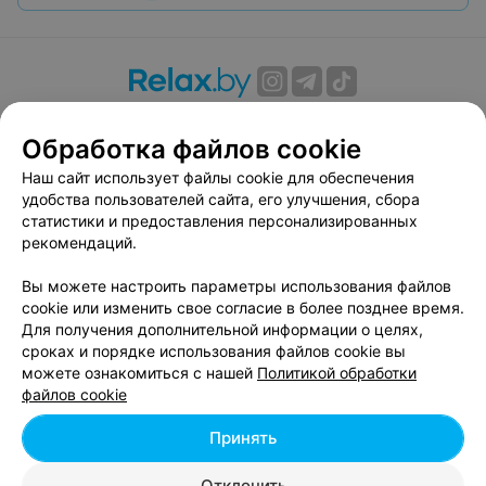
О проекте
Новости проекта
Размещение рекламы
Обработка файлов cookie
Вакансии
Публичный договор
Способы оплаты
Публичный договор по использованию сервиса
Наш сайт использует файлы cookie для обеспечения
«Афиша»
удобства пользователей сайта, его улучшения, сбора
статистики и предоставления персонализированных
Пользовательское соглашение
рекомендаций.
Написать в поддержку
Вы можете настроить параметры использования файлов
Связаться по вопросам сотрудничества
cookie или изменить свое согласие в более позднее время.
Написать руководителю relax.by
Для получения дополнительной информации о целях,
Персональные настройки cookie
сроках и порядке использования файлов cookie вы
можете ознакомиться с нашей
Политикой обработки
Обработка персональных данных
файлов cookie
Принять
© 2026 ООО «Артокс Лаб», УНП 191700409, регистрирующий орган -
Отклонить
Минский горисполком
| 220012, Республика Беларусь, г. Минск,