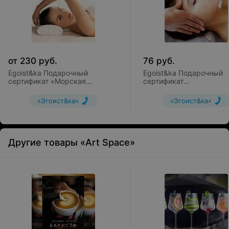
от
230
руб.
76
руб.
Egoist&ka Подарочный
Egoist&ka Подарочный
сертификат «Морская
сертификат
нежность»
«Омолаживающий
нелечебный массаж То
«Эгоист&ка»
«Эгоист&ка»
Другие товары «Art Space»