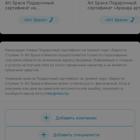
Art Space Подарочный
Art Space Подарочный
сертификат на
сертификат «Аренда арт
индивидуальный тренинг-курс
пространства на вечер
«Бариста»
«Art Space»
«Art Space»
Реализация товара Подарочный сертификат на тренинг-курс «Бариста:
Ступень-1» Art Space в Минске осуществляется только в стационарном
торговом объекте по указанному адресу продавца. Информация о товарах
и услугах на портале relax.by носит справочный характер и не является
публичной офертой.
Указанная цена на Подарочный сертификат на тренинг-курс «Бариста:
Ступень-1» Art Space в Минске может отличаться от фактической. Если в
описании или цене вы заметили неточность или ошибку, пожалуйста,
сообщите нам на почту
help@relax.by
.
Добавить компанию
Добавить специалиста