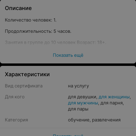
Описание
Количество человек: 1.
Продолжительность: 5 часов.
Занятия в группе до 10 человек Возраст: 18+.
ЧРЕЗМЕРНОЕ УПОТРЕБЛЕНИЕ АЛКОГОЛЬНЫХ
Показать ещё
НАПИТКОВ ВРЕДИТ ЗДОРОВЬЮ
Характеристики
Вид сертификата
на услугу
Для кого
для девушки
,
для женщины
,
для мужчины
,
для парня
,
для пары
Категория
обучение
,
развлечения