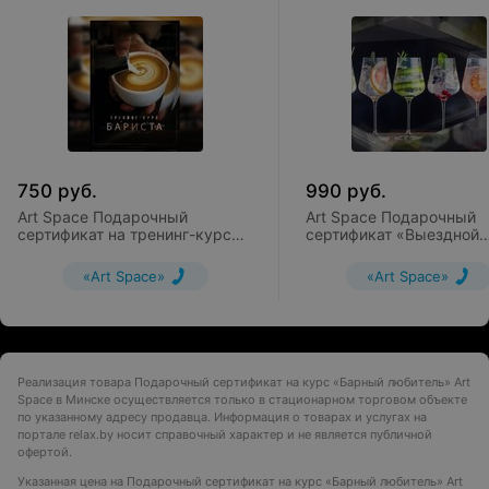
750
руб.
990
руб.
Art Space Подарочный
Art Space Подарочный
сертификат на тренинг-курс
сертификат «Выездной
«Бариста»
коктейль-бар»
«Art Space»
«Art Space»
Реализация товара Подарочный сертификат на курс «Барный любитель» Art
Space в Минске осуществляется только в стационарном торговом объекте
по указанному адресу продавца. Информация о товарах и услугах на
портале relax.by носит справочный характер и не является публичной
офертой.
Указанная цена на Подарочный сертификат на курс «Барный любитель» Art