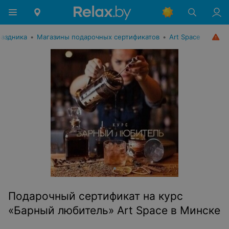
раздника
•
Магазины подарочных сертификатов
•
Art Space
Подарочный сертификат на курс
«Барный любитель» Art Space в Минске