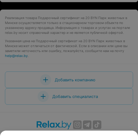
сертификата!
Реализация товара Подарочный сертификат на 20 BYN Парк животных в
Минске осуществляется только в стационарном торговом объекте по
указанному адресу продавца. Информация о товарах и услугах на портале
relax.by носит справочный характер и не является публичной офертой.
Указанная цена на Подарочный сертификат на 20 BYN Парк животных в
Минске может отличаться от фактической. Если в описании или цене вы
заметили неточность или ошибку, пожалуйста, сообщите нам на почту
help@relax.by
.
Добавить компанию
Добавить специалиста
О проекте
Новости проекта
Размещение рекламы