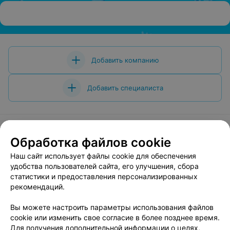
Добавить компанию
Добавить специалиста
Обработка файлов cookie
О проекте
Новости проекта
Размещение рекламы
Наш сайт использует файлы cookie для обеспечения
Вакансии
Публичный договор
Способы оплаты
удобства пользователей сайта, его улучшения, сбора
статистики и предоставления персонализированных
Публичный договор по использованию сервиса
рекомендаций.
«Афиша»
Пользовательское соглашение
Вы можете настроить параметры использования файлов
cookie или изменить свое согласие в более позднее время.
Написать в поддержку
Для получения дополнительной информации о целях,